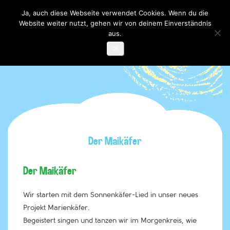
Ja, auch diese Webseite verwendet Cookies. Wenn du die
Website weiter nutzt, gehen wir von deinem Einverständnis
Toggle

navigati
aus.
OK
Der Maikäfer
Der Maikäfer
Wir starten mit dem Sonnenkäfer-Lied in unser neues
Projekt Marienkäfer.
Begeistert singen und tanzen wir im Morgenkreis, wie