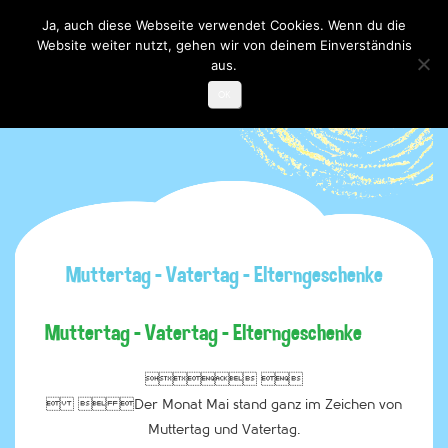
Ja, auch diese Webseite verwendet Cookies. Wenn du die
Website weiter nutzt, gehen wir von deinem Einverständnis
Toggle

navigati
aus.
OK
Muttertag – Vatertag – Elterngeschenke
Muttertag – Vatertag – Elterngeschenke
 
  Der Monat Mai stand ganz im Zeichen von
Muttertag und Vatertag.