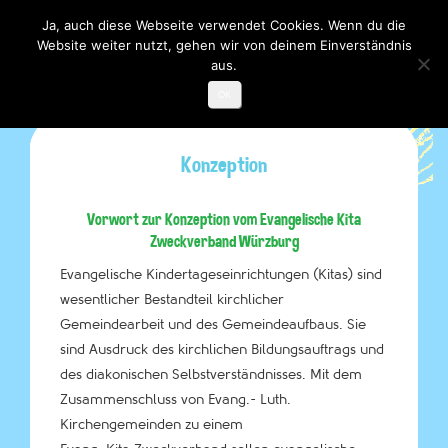
Ja, auch diese Webseite verwendet Cookies. Wenn du die
Website weiter nutzt, gehen wir von deinem Einverständnis
Toggle

navigati
aus.
OK
Konzeption
Vorwort zur Konzeption vom Evangelische Kita
Zweckverband Würzburg
Evangelische Kindertageseinrichtungen (Kitas) sind
wesentlicher Bestandteil kirchlicher
Gemeindearbeit und des Gemeindeaufbaus. Sie
sind Ausdruck des kirchlichen Bildungsauftrags und
des diakonischen Selbstverständnisses. Mit dem
Zusammenschluss von Evang.- Luth.
Kirchengemeinden zu einem