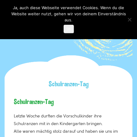
Ja, auch diese Webseite verwendet Cookies. Wenn du die
Website weiter nutzt, gehen wir von deinem Einverständnis
Toggle

navigati
aus.
OK
Schulranzen-Tag
Schulranzen-Tag
Letzte Woche durften die Vorschulkinder ihre
Schulranzen mit in den Kindergarten bringen.
Alle waren mächtig stolz darauf und haben sie uns im