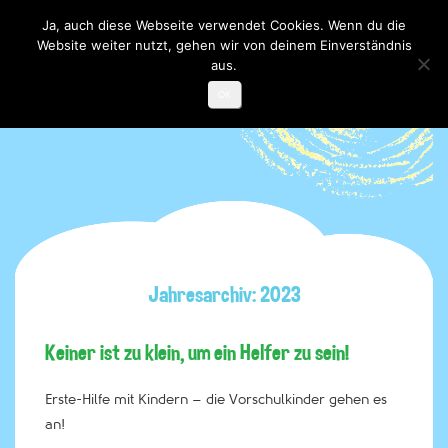
Ja, auch diese Webseite verwendet Cookies. Wenn du die
Website weiter nutzt, gehen wir von deinem Einverständnis
Toggle

navigati
aus.
OK
Jahresarchiv: 2023
Keiner ist zu klein, um ein Helfer zu sein!
Erste-Hilfe mit Kindern – die Vorschulkinder gehen es
an!