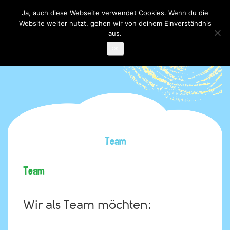
Ja, auch diese Webseite verwendet Cookies. Wenn du die
Website weiter nutzt, gehen wir von deinem Einverständnis
Toggle

navigati
aus.
OK
Team
Team
Wir als Team möchten: