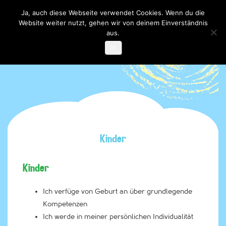
Ja, auch diese Webseite verwendet Cookies. Wenn du die
Website weiter nutzt, gehen wir von deinem Einverständnis
Toggle

navigati
aus.
OK
Kinder
Kinder
Ich verfüge von Geburt an über grundlegende
Kompetenzen
Ich werde in meiner persönlichen Individualität