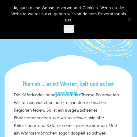
Ja, auch diese Webseite verwendet Cookies. Wenn du die
Website weiter nutzt, gehen wir von deinem Einverständnis
Toggle

navigati
aus.
OK
Hurrah … es ist Winter, kalt und es hat
geschneit …
Die Käferkinder haben aktuell das Thema Polarwelten.
Wir lernen viel über Tiere, die in den arktischen
Regionen leben. So ist ein ausgewachsenes
Eisbärenmännchen in etwa so schwer, wie alle
Käferkinder und Käfererzieherinnen zusammen. Und
ein Walrossmännchen sogar doppelt so schwer.