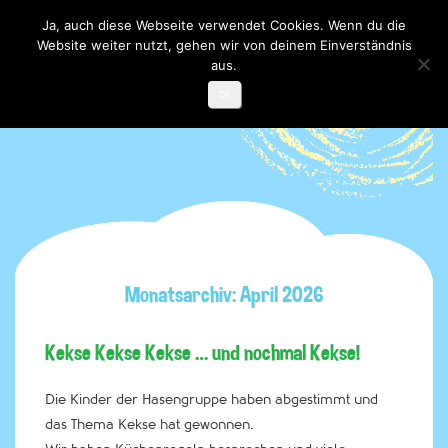
Ja, auch diese Webseite verwendet Cookies. Wenn du die
Website weiter nutzt, gehen wir von deinem Einverständnis
Toggle

navigati
aus.
OK
Monatsarchiv: April 2026
Kekse Kekse Kekse … und nochmal Kekse!
Die Kinder der Hasengruppe haben abgestimmt und
das Thema Kekse hat gewonnen.