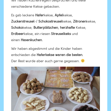
Wir haben Küchenregeln besprochen und viele
verschiedene Kekse gebacken.
Es gab leckere
Hafer
kekse,
Apfel
kekse,
Zuckerstreusel
-/
Schokostreusel
kekse,
Zitronen
kekse,
Schoko
kekse,
Butterplätzchen
,
herzhafte
Kekse,
Erdbeer
kekse, ein riesen
Streuselkeks
und
einen
Hasenkuchen
.
Wir haben abgestimmt und die Kinder haben
entschieden die
Haferkekse waren die besten
.
Der Rest wurde aber auch gerne gegessen.