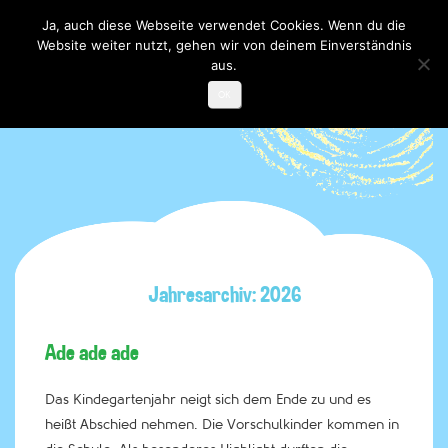
Ja, auch diese Webseite verwendet Cookies. Wenn du die
Website weiter nutzt, gehen wir von deinem Einverständnis
Toggle

navigati
aus.
OK
Jahresarchiv: 2026
Ade ade ade
Das Kindegartenjahr neigt sich dem Ende zu und es
heißt Abschied nehmen. Die Vorschulkinder kommen in