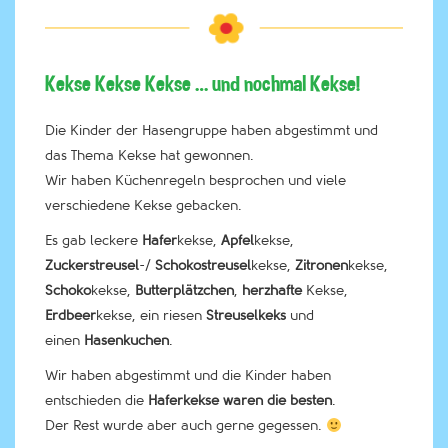
Kekse Kekse Kekse … und nochmal Kekse!
Die Kinder der Hasengruppe haben abgestimmt und
das Thema Kekse hat gewonnen.
Wir haben Küchenregeln besprochen und viele
verschiedene Kekse gebacken.
Es gab leckere
Hafer
kekse,
Apfel
kekse,
Zuckerstreusel
-/
Schokostreusel
kekse,
Zitronen
kekse,
Schoko
kekse,
Butterplätzchen
,
herzhafte
Kekse,
Erdbeer
kekse, ein riesen
Streuselkeks
und
einen
Hasenkuchen
.
Wir haben abgestimmt und die Kinder haben
entschieden die
Haferkekse waren die besten
.
Der Rest wurde aber auch gerne gegessen.