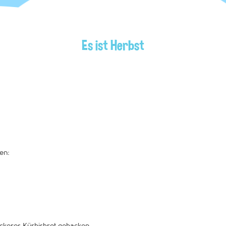
Es ist Herbst
en:
ckeres Kürbisbrot gebacken.