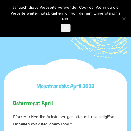
Ja, auch diese Webseite verwendet Cookies. Wenn du die
Website weiter nutzt, gehen wir von deinem Einverständnis
Toggle

navigati
aus.
OK
Monatsarchiv: April 2023
Ostermonat April
Pfarrerin Henrike Acksteiner gestaltet mit uns religiöse
Einheiten mit österlichem Inhalt.