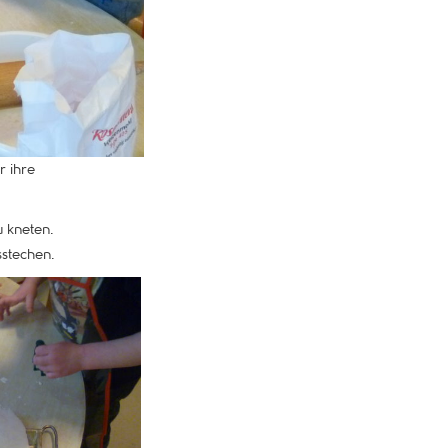
r ihre
u kneten.
sstechen.