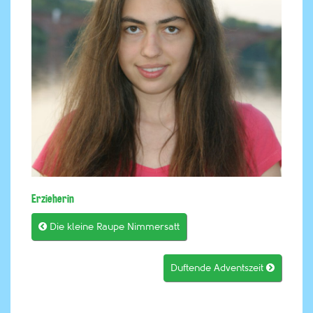
Erzieherin

Die kleine Raupe Nimmersatt
Duftende Adventszeit
