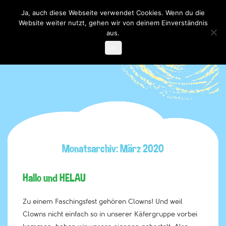
Ja, auch diese Webseite verwendet Cookies. Wenn du die
Website weiter nutzt, gehen wir von deinem Einverständnis
Toggle

navigati
aus.
OK
Monatsarchiv: März 2020
Hallo und HELAU
Zu einem Faschingsfest gehören Clowns! Und weil
Clowns nicht einfach so in unserer Käfergruppe vorbei