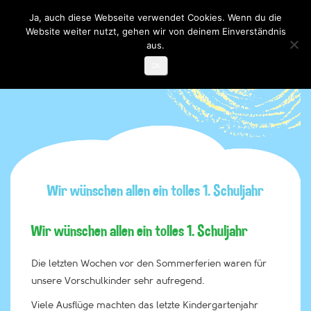
Ja, auch diese Webseite verwendet Cookies. Wenn du die
Website weiter nutzt, gehen wir von deinem Einverständnis
Toggle

navigati
aus.
OK
Wir wünschen allen ein tolles 1. Schuljahr
Wir wünschen allen ein tolles 1. Schuljahr
Die letzten Wochen vor den Sommerferien waren für
unsere Vorschulkinder sehr aufregend.
Viele Ausflüge machten das letzte Kindergartenjahr