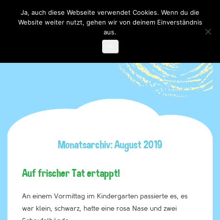
Ja, auch diese Webseite verwendet Cookies. Wenn du die
Website weiter nutzt, gehen wir von deinem Einverständnis
Toggle

navigati
aus.
OK
Monatsarchiv: August 2019
Auf frischer Tat ertappt!
An einem Vormittag im Kindergarten passierte es, es
war klein, schwarz, hatte eine rosa Nase und zwei