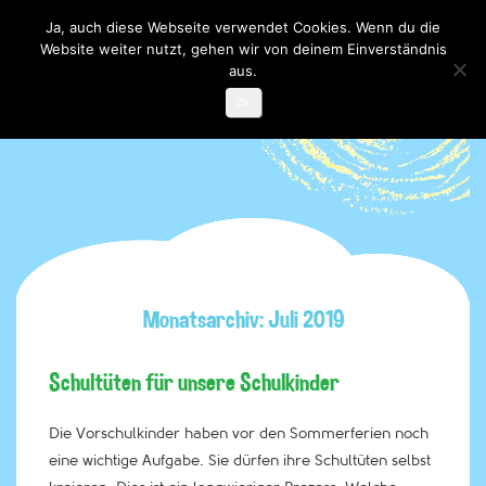
Ja, auch diese Webseite verwendet Cookies. Wenn du die
Website weiter nutzt, gehen wir von deinem Einverständnis
Toggle

navigati
aus.
OK
Monatsarchiv: Juli 2019
Schultüten für unsere Schulkinder
Die Vorschulkinder haben vor den Sommerferien noch
eine wichtige Aufgabe. Sie dürfen ihre Schultüten selbst