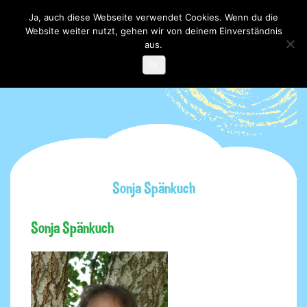
Ja, auch diese Webseite verwendet Cookies. Wenn du die
Website weiter nutzt, gehen wir von deinem Einverständnis
Toggle

navigati
aus.
OK
Sonja Spänkuch
Sonja Spänkuch