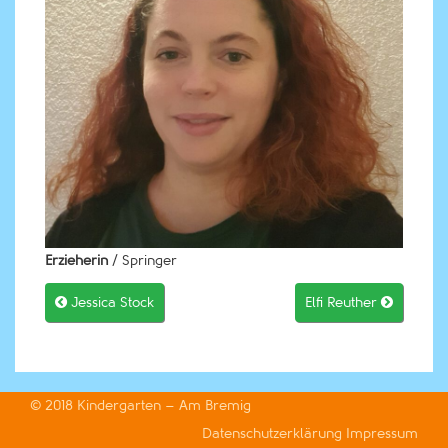
Erzieherin
/ Springer

Jessica Stock
Elfi Reuther

© 2018
Kindergarten – Am Bremig
Datenschutzerklärung
Impressum