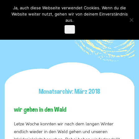
Ja, auch diese Webseite verwendet Cookies. Wenn du die
Website weiter nutzt, gehen wir von deinem Einverständnis
Toggle

navigati
aus.
OK
Monatsarchiv: März 2018
wir gehen in den Wald
Letze Woche konnten wir nach dem langen Winter
endlich wieder in den Wald gehen und unseren